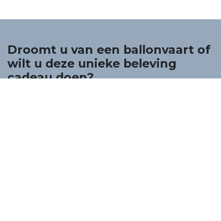
Droomt u van een ballonvaart of
wilt u deze unieke beleving
cadeau doen?
U bent bij Yves Lannoy Ballooning zeker aan het juiste
adres!
Wij verzorgen al meer dan 30 jaar professionele
luchtballonvaarten voor particulieren, bedrijven en
partners.