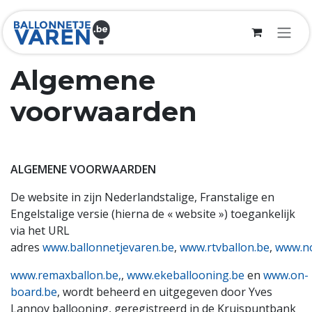
Skip to Content
Algemene
voorwaarden
ALGEMENE VOORWAARDEN
De website in zijn Nederlandstalige, Franstalige en
Engelstalige versie (hierna de « website ») toegankelijk
via het URL
adres
www.ballonnetjevaren.be
,
www.rtvballon.be
,
www.no
www.remaxballon.be,
,
www.ekeballooning.be
en
www.on-
board.be
, wordt beheerd en uitgegeven door Yves
Lannoy ballooning, geregistreerd in de Kruispuntbank