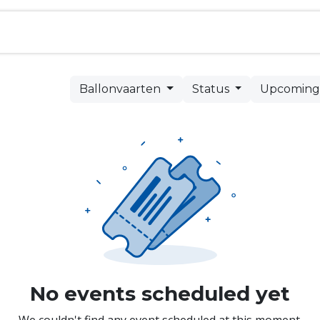
Shop
Events
Events
Blog
Co
Ballonvaarten
Status
Upcomin
No events scheduled yet