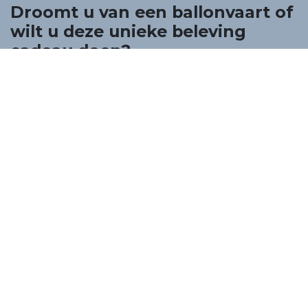
Droomt u van een ballonvaart of
wilt u deze unieke beleving
cadeau doen?
U bent bij Yves Lannoy Ballooning zeker aan het juiste
adres!
Wij verzorgen al meer dan 30 jaar professionele
luchtballonvaarten voor particulieren, bedrijven en
partners.
+32 478 515 730
info@ekeballooning.be