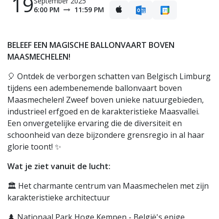
19
September 2025
6:00 PM
11:59 PM
BELEEF EEN MAGISCHE BALLONVAART BOVEN
MAASMECHELEN!
🎈 Ontdek de verborgen schatten van Belgisch Limburg
tijdens een adembenemende ballonvaart boven
Maasmechelen! Zweef boven unieke natuurgebieden,
industrieel erfgoed en de karakteristieke Maasvallei.
Een onvergetelijke ervaring die de diversiteit en
schoonheid van deze bijzondere grensregio in al haar
glorie toont! ✨
Wat je ziet vanuit de lucht:
🏛️ Het charmante centrum van Maasmechelen met zijn
karakteristieke architectuur
🌲 Nationaal Park Hoge Kempen - België's enige