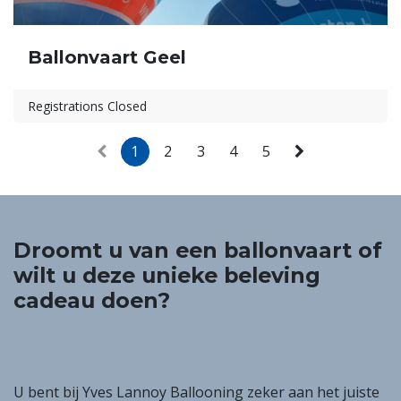
Ballonvaart Geel
Registrations Closed
1
2
3
4
5
Droomt u van een ballonvaart of
wilt u deze unieke beleving
cadeau doen?
U bent bij Yves Lannoy Ballooning zeker aan het juiste