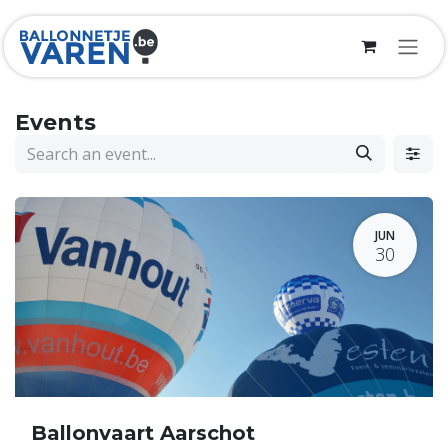
Skip to Content
Events
JUN
30
Ballonvaart Aarschot